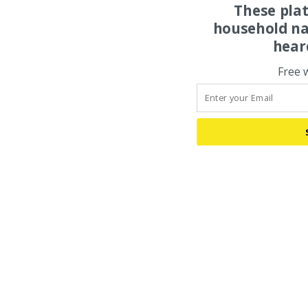
These pla
household na
hear
Free 