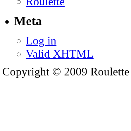
Roulette
Meta
Log in
Valid
XHTML
Copyright © 2009 Roulett