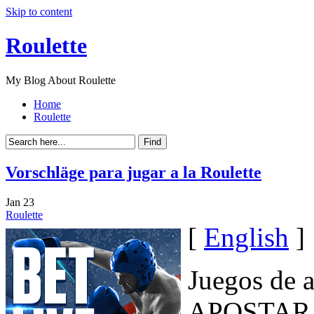
Skip to content
Roulette
My Blog About Roulette
Home
Roulette
Vorschläge para jugar a la Roulette
Jan
23
Roulette
[
English
]
Juegos de a
APOSTAR a 