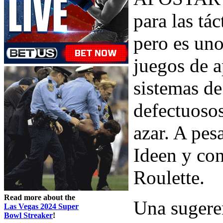
para las tác
pero es uno
juegos de a
sistemas d
defectuosos
azar. A pes
Ideen y co
Roulette.
Read more about the
Una sugeren
Las Vegas 2024 Super
Bowl Streaker
!