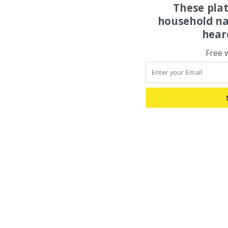
These pla
household na
hear
Free 