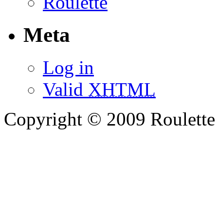
Roulette
Meta
Log in
Valid
XHTML
Copyright © 2009 Roulett