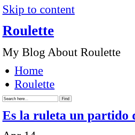
Skip to content
Roulette
My Blog About Roulette
Home
Roulette
Es la ruleta un partido 