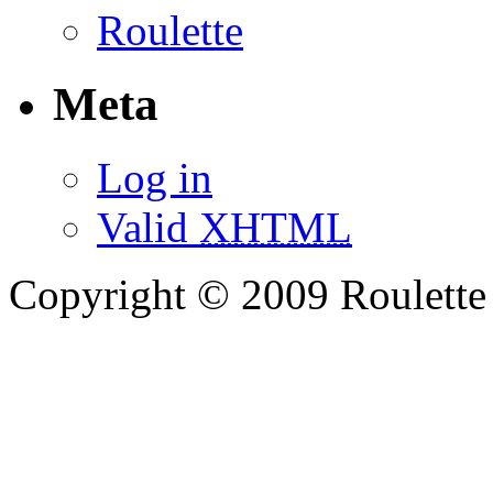
Roulette
Meta
Log in
Valid
XHTML
Copyright © 2009 Roulett