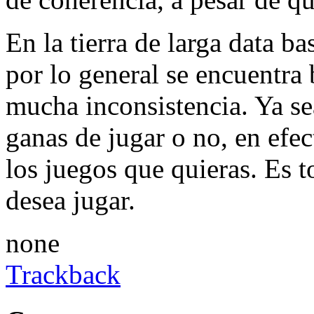
En la tierra de larga data ba
por lo general se encuentra
mucha inconsistencia. Ya se
ganas de jugar o no, en efec
los juegos que quieras. Es t
desea jugar.
none
Trackback