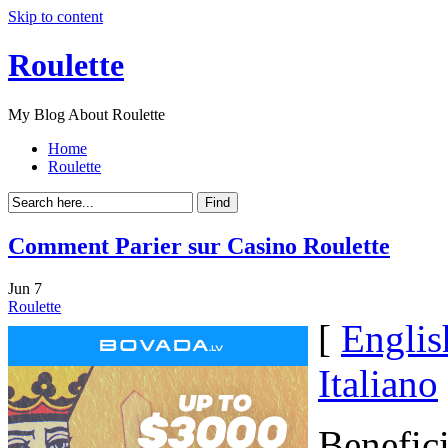
Skip to content
Roulette
My Blog About Roulette
Home
Roulette
Comment Parier sur Casino Roulette
Jun
7
Roulette
[
Englis
Italiano
Benefici