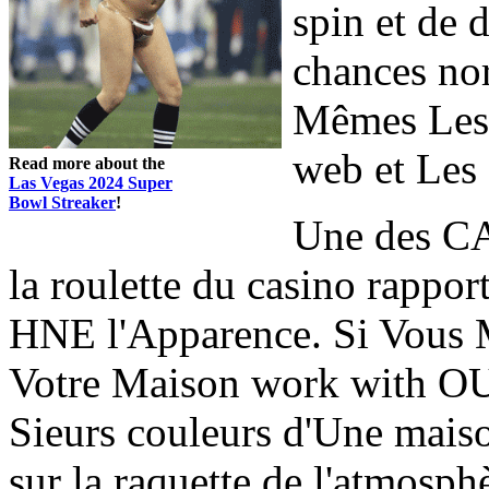
spin et de 
chances n
Mêmes Les D
web et Les 
Read more about the
Las Vegas 2024 Super
Bowl Streaker
!
Une des C
la roulette du casino rappor
HNE l'Apparence. Si Vous M
Votre Maison work with OU 
Sieurs couleurs d'Une mais
sur la raquette de l'atmosph