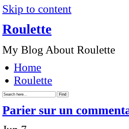
Skip to content
Roulette
My Blog About Roulette
Home
Roulette
Parier sur un commenta