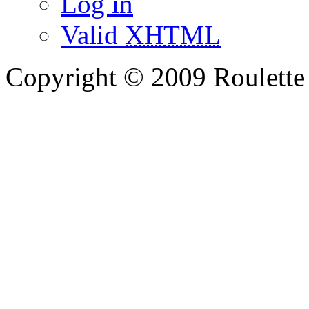
Log in
Valid
XHTML
Copyright © 2009 Roulett