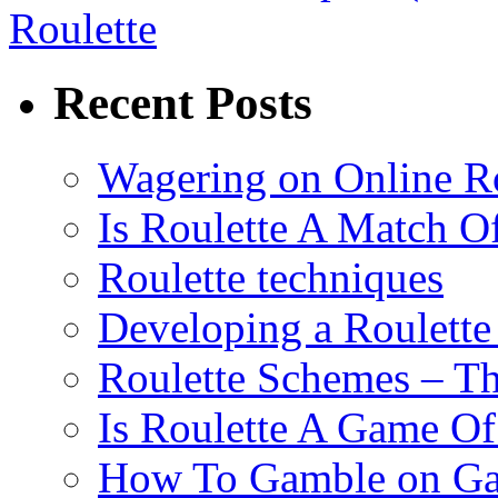
Roulette
Recent Posts
Wagering on Online Ro
Is Roulette A Match O
Roulette techniques
Developing a Roulette
Roulette Schemes – The
Is Roulette A Game O
How To Gamble on Ga