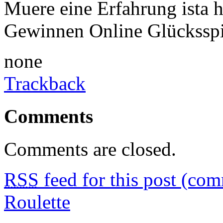
Muere eine Erfahrung ista 
Gewinnen Online Glücksspi
none
Trackback
Comments
Comments are closed.
RSS
feed for this post (co
Roulette