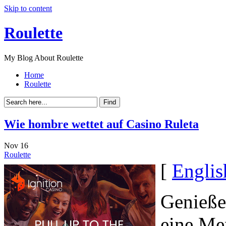
Skip to content
Roulette
My Blog About Roulette
Home
Roulette
Wie hombre wettet auf Casino Ruleta
Nov
16
Roulette
[
Englis
Genieße
eine Me