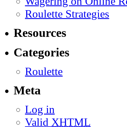
Wagering on Online Ro
Roulette Strategies
Resources
Categories
Roulette
Meta
Log in
Valid
XHTML