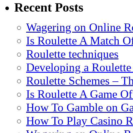
Recent Posts
Wagering on Online Ro
Is Roulette A Match O
Roulette techniques
Developing a Roulette
Roulette Schemes – The
Is Roulette A Game O
How To Gamble on Ga
How To Play Casino R